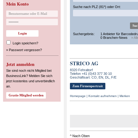
Mein Konto
Suche nach PLZ (81*) oder Ort:
Suchergebnis:
1 Anbieter für Barcodedr
0 Branchen-News
» Al
Login speichern?
»
Passwort vergessen?
STRICO AG
Jetzt anmelden
8320 Fehraltorf
Sie sind noch nicht Mitglied bei
Telefon +41 (0)43 377 30 10
BusinessLink? Melden Sie sich
Geschäftsart: CO, EN, DL, F/E
jetzt kostenlos und unverbindlich
Zum Firmenportrait
an.
Homepage
|
Kontakt aufnehmen
|
Merken
^
Nach Oben