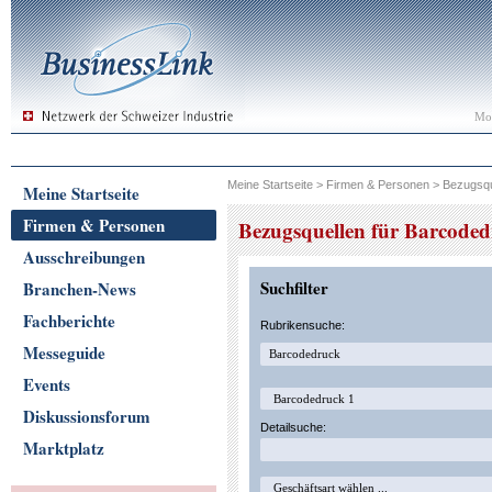
Mon
Meine Startseite
>
Firmen & Personen
>
Bezugsqu
Meine Startseite
Firmen & Personen
Bezugsquellen für Barcode
Ausschreibungen
Suchfilter
Branchen-News
Fachberichte
Rubrikensuche:
Messeguide
Events
Diskussionsforum
Detailsuche:
Marktplatz