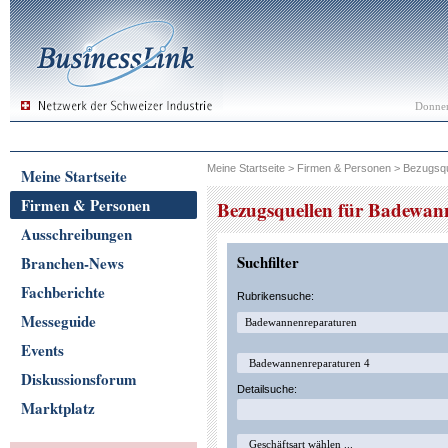
Donner
Meine Startseite
>
Firmen & Personen
>
Bezugsqu
Meine Startseite
Firmen & Personen
Bezugsquellen für Badewan
Ausschreibungen
Suchfilter
Branchen-News
Fachberichte
Rubrikensuche:
Messeguide
Events
Diskussionsforum
Detailsuche:
Marktplatz