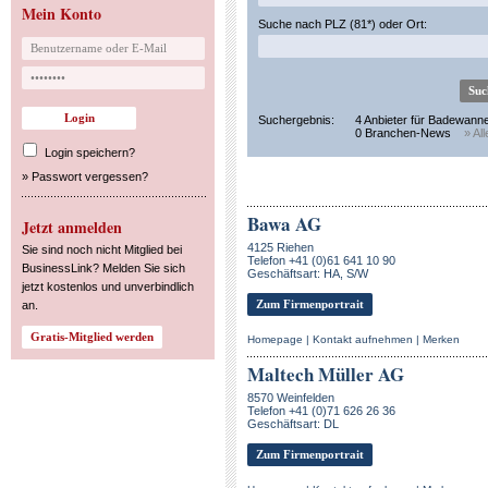
Mein Konto
Suche nach PLZ (81*) oder Ort:
Suchergebnis:
4 Anbieter für Badewann
0 Branchen-News
» Al
Login speichern?
»
Passwort vergessen?
Bawa AG
Jetzt anmelden
4125 Riehen
Sie sind noch nicht Mitglied bei
Telefon +41 (0)61 641 10 90
BusinessLink? Melden Sie sich
Geschäftsart: HA, S/W
jetzt kostenlos und unverbindlich
Zum Firmenportrait
an.
Homepage
|
Kontakt aufnehmen
|
Merken
Maltech Müller AG
8570 Weinfelden
Telefon +41 (0)71 626 26 36
Geschäftsart: DL
Zum Firmenportrait