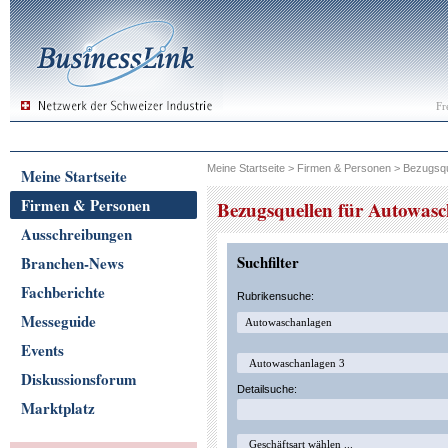
Fr
Meine Startseite
>
Firmen & Personen
>
Bezugsqu
Meine Startseite
Firmen & Personen
Bezugsquellen für Autowas
Ausschreibungen
Suchfilter
Branchen-News
Fachberichte
Rubrikensuche:
Messeguide
Events
Diskussionsforum
Detailsuche:
Marktplatz