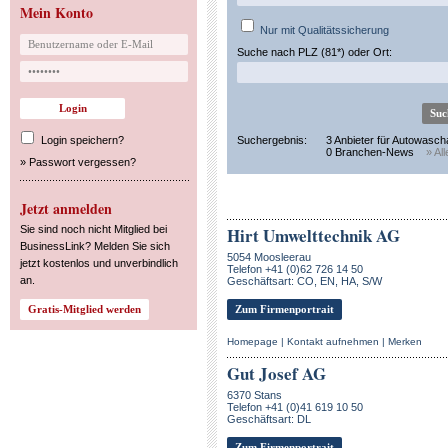
Mein Konto
Nur mit Qualitätssicherung
Suche nach PLZ (81*) oder Ort:
Login speichern?
Suchergebnis:
3 Anbieter für Autowasc
0 Branchen-News
» Al
»
Passwort vergessen?
Jetzt anmelden
Sie sind noch nicht Mitglied bei
Hirt Umwelttechnik AG
BusinessLink? Melden Sie sich
5054 Moosleerau
jetzt kostenlos und unverbindlich
Telefon +41 (0)62 726 14 50
an.
Geschäftsart: CO, EN, HA, S/W
Zum Firmenportrait
Homepage
|
Kontakt aufnehmen
|
Merken
Gut Josef AG
6370 Stans
Telefon +41 (0)41 619 10 50
Geschäftsart: DL
Zum Firmenportrait