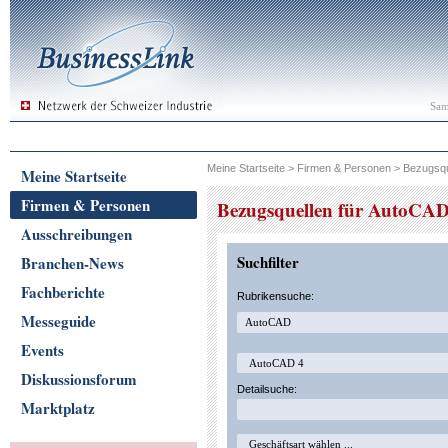
Sam
Meine Startseite
>
Firmen & Personen
>
Bezugsqu
Meine Startseite
Firmen & Personen
Bezugsquellen für AutoCA
Ausschreibungen
Suchfilter
Branchen-News
Fachberichte
Rubrikensuche:
Messeguide
Events
Diskussionsforum
Detailsuche:
Marktplatz