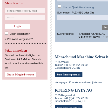
Mein Konto
Nur mit Qualitätssicherung
Suche nach PLZ (81*) oder Ort:
Login speichern?
Suchergebnis:
4 Anbieter für AutoCAD
0 Branchen-News
» Al
»
Passwort vergessen?
Jetzt anmelden
Sie sind noch nicht Mitglied bei
Mensch und Maschine Schwei
BusinessLink? Melden Sie sich
8185 Winkel
jetzt kostenlos und unverbindlich
Telefon +41 (0)44 864 19 00
an.
Geschäftsart: DL, EN
Zum Firmenportrait
Homepage
|
Kontakt aufnehmen
|
Merken
ROTRING DATA AG
8105 Regensdorf
Telefon +41 (0)43 322 42 00
Geschäftsart: DL, S/W, CO
Zum Firmenportrait