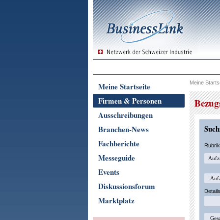
Meine Starts
Meine Startseite
Firmen & Personen
Bezugs
Ausschreibungen
Suchf
Branchen-News
Fachberichte
Rubri
Messeguide
Events
Diskussionsforum
Detail
Marktplatz