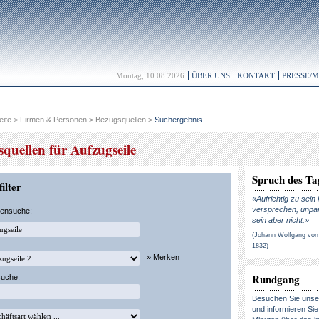
Montag, 10.08.2026
ÜBER UNS
KONTAKT
PRESSE/
eite
>
Firmen & Personen
>
Bezugsquellen
>
Suchergebnis
quellen für Aufzugseile
Spruch des Ta
ilter
«Aufrichtig zu sein
versprechen, unpar
kensuche:
sein aber nicht.»
(Johann Wolfgang von
1832)
» Merken
Rundgang
suche:
Besuchen Sie uns
und informieren Sie 