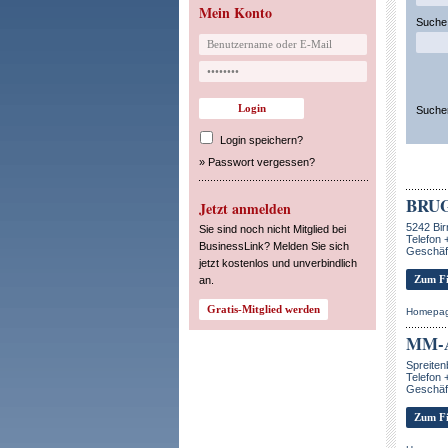
Mein Konto
Suche 
Suche
Login speichern?
»
Passwort vergessen?
BRUG
Jetzt anmelden
5242 Bir
Sie sind noch nicht Mitglied bei
Telefon 
BusinessLink? Melden Sie sich
Geschäf
jetzt kostenlos und unverbindlich
Zum Fi
an.
Homepa
MM-A
Spreite
Telefon 
Geschäft
Zum Fi