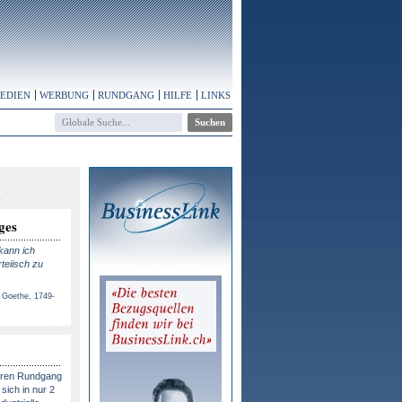
MEDIEN
WERBUNG
RUNDGANG
HILFE
LINKS
ges
 kann ich
teiisch zu
 Goethe, 1749-
eren Rundgang
sich in nur 2