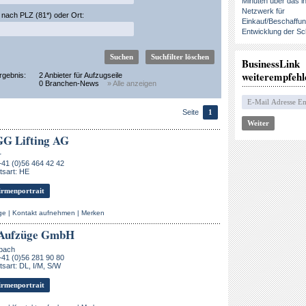
Minuten über das in
Netzwerk für
nach PLZ (81*) oder Ort:
Einkauf/Beschaffu
Entwicklung der Sc
BusinessLink
weiterempfehl
rgebnis:
2 Anbieter für Aufzugseile
0 Branchen-News
» Alle anzeigen
Seite
1
G Lifting AG
r
+41 (0)56 464 42 42
tsart: HE
rmenportrait
ge
|
Kontakt aufnehmen
|
Merken
ufzüge GmbH
nbach
+41 (0)56 281 90 80
sart: DL, I/M, S/W
rmenportrait