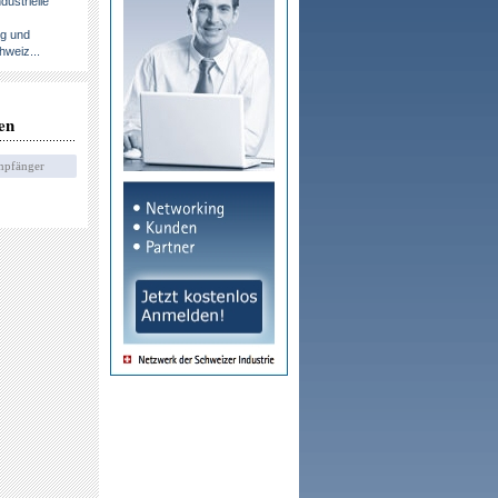
dustrielle
ng und
hweiz...
en