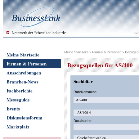
Sam
Meine Startseite
>
Firmen & Personen
>
Bezugsqu
Meine Startseite
Firmen & Personen
Bezugsquellen für AS/400
Ausschreibungen
Suchfilter
Branchen-News
Fachberichte
Rubrikensuche:
Messeguide
Events
Diskussionsforum
Detailsuche:
Marktplatz