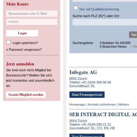
Mein Konto
Nur mit Qualitätssicherung
Suche nach PLZ (81*) oder Ort:
Login speichern?
Suchergebnis:
4 Anbieter für AS/400
0 Branchen-News
» Al
»
Passwort vergessen?
Jetzt anmelden
Sie sind noch nicht Mitglied bei
Infogate AG
BusinessLink? Melden Sie sich
8050 Zürich
jetzt kostenlos und unverbindlich
Telefon +41 (0)44 306 56 56
an.
Geschäftsart: DL
Zum Firmenportrait
Homepage
|
Kontakt aufnehmen
|
Merken
SER INTERACT DIGITAL A
8004 Zürich
Telefon +41 (0)44 299 21 21
Geschäftsart: DL, CO, EN, HE
Zum Firmenportrait