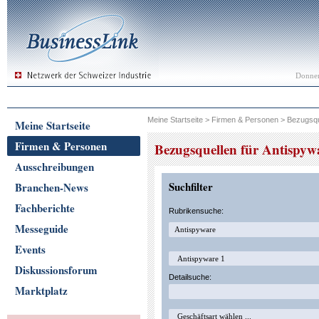
Donner
Meine Startseite
>
Firmen & Personen
>
Bezugsqu
Meine Startseite
Firmen & Personen
Bezugsquellen für Antispyw
Ausschreibungen
Suchfilter
Branchen-News
Fachberichte
Rubrikensuche:
Messeguide
Events
Diskussionsforum
Detailsuche:
Marktplatz