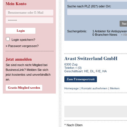
Mein Konto
Suche nach PLZ (81*) oder Ort:
Suchergebnis:
1 Anbieter für Antispywar
0 Branchen-News
» Al
Login speichern?
»
Passwort vergessen?
Avast Switzerland GmbH
Jetzt anmelden
6300 Zug
Sie sind noch nicht Mitglied bei
Telefon + (0)
BusinessLink? Melden Sie sich
Geschäftsart: HE, DL, F/E, HA
jetzt kostenlos und unverbindlich
Zum Firmenportrait
an.
Homepage
|
Kontakt aufnehmen
|
Merken
^
Nach Oben