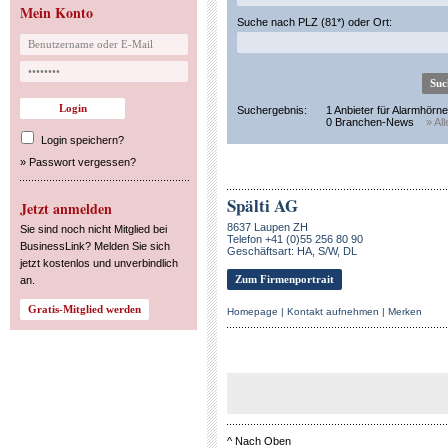
Mein Konto
Suche nach PLZ (81*) oder Ort:
Suchergebnis:
1 Anbieter für Alarmhörne
0 Branchen-News
» Al
Login speichern?
»
Passwort vergessen?
Spälti AG
Jetzt anmelden
8637 Laupen ZH
Sie sind noch nicht Mitglied bei
Telefon +41 (0)55 256 80 90
BusinessLink? Melden Sie sich
Geschäftsart: HA, S/W, DL
jetzt kostenlos und unverbindlich
Zum Firmenportrait
an.
Homepage
|
Kontakt aufnehmen
|
Merken
^
Nach Oben