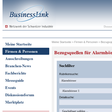
Donner
Meine Startseite
>
Firmen & Personen
>
Bezugsqu
Meine Startseite
Firmen & Personen
Bezugsquellen für Alarmhö
Ausschreibungen
Suchfilter
Branchen-News
Fachberichte
Rubrikensuche:
Messeguide
Events
Diskussionsforum
Detailsuche:
Marktplatz