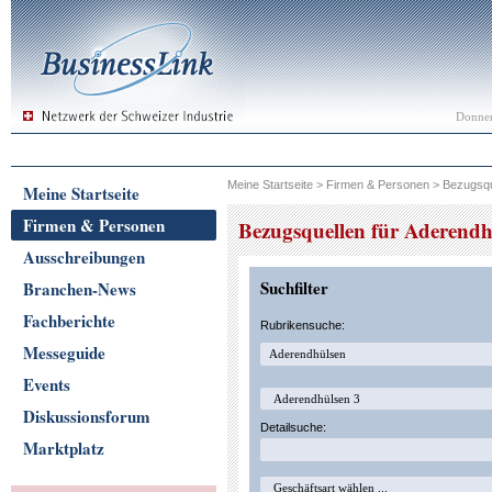
Donner
Meine Startseite
>
Firmen & Personen
>
Bezugsqu
Meine Startseite
Firmen & Personen
Bezugsquellen für Aderendh
Ausschreibungen
Suchfilter
Branchen-News
Fachberichte
Rubrikensuche:
Messeguide
Events
Diskussionsforum
Detailsuche:
Marktplatz