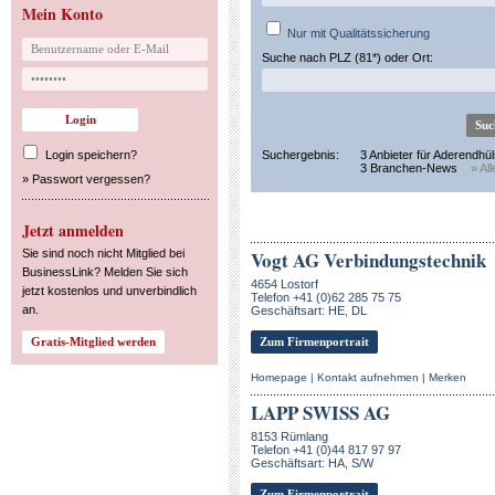
Mein Konto
Nur mit Qualitätssicherung
Suche nach PLZ (81*) oder Ort:
Login speichern?
Suchergebnis:
3 Anbieter für Aderendhü
3 Branchen-News
» Al
»
Passwort vergessen?
Jetzt anmelden
Sie sind noch nicht Mitglied bei
Vogt AG Verbindungstechnik
BusinessLink? Melden Sie sich
4654 Lostorf
jetzt kostenlos und unverbindlich
Telefon +41 (0)62 285 75 75
an.
Geschäftsart: HE, DL
Zum Firmenportrait
Homepage
|
Kontakt aufnehmen
|
Merken
LAPP SWISS AG
8153 Rümlang
Telefon +41 (0)44 817 97 97
Geschäftsart: HA, S/W
Zum Firmenportrait