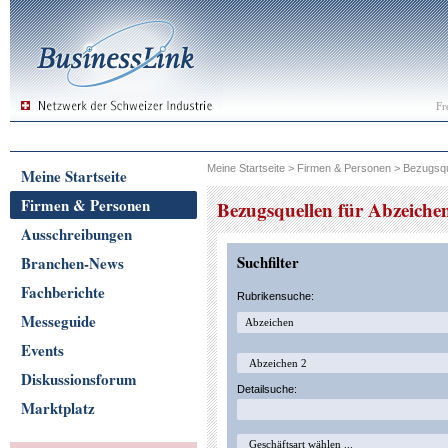
Fr
Meine Startseite
>
Firmen & Personen
>
Bezugsqu
Meine Startseite
Firmen & Personen
Bezugsquellen für Abzeiche
Ausschreibungen
Suchfilter
Branchen-News
Fachberichte
Rubrikensuche:
Messeguide
Events
Diskussionsforum
Detailsuche:
Marktplatz