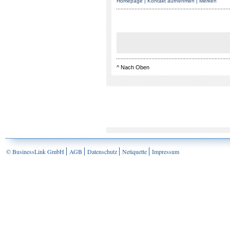
Homepage
|
Kontakt aufnehmen
|
Merken
^
Nach Oben
© BusinessLink GmbH
AGB
Datenschutz
Netiquette
Impressum