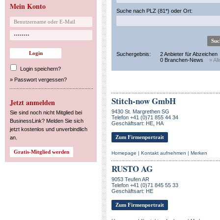
Mein Konto
Suche nach PLZ (81*) oder Ort:
Suchergebnis:
2 Anbieter für Abzeichen
0 Branchen-News
» Al
Login speichern?
»
Passwort vergessen?
Stitch-now GmbH
Jetzt anmelden
9430 St. Margrethen SG
Sie sind noch nicht Mitglied bei
Telefon +41 (0)71 855 44 34
BusinessLink? Melden Sie sich
Geschäftsart: HE, HA
jetzt kostenlos und unverbindlich
Zum Firmenportrait
an.
Homepage
|
Kontakt aufnehmen
|
Merken
RUSTO AG
9053 Teufen AR
Telefon +41 (0)71 845 55 33
Geschäftsart: HE
Zum Firmenportrait