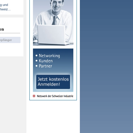
ng und
hweiz...
en