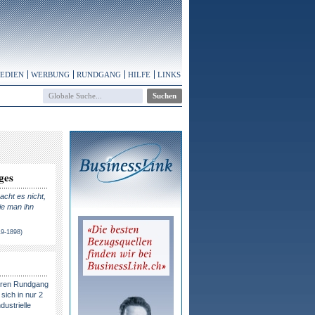
MEDIEN
WERBUNG
RUNDGANG
HILFE
LINKS
ges
cht es nicht,
ie man ihn
19-1898)
eren Rundgang
sich in nur 2
dustrielle