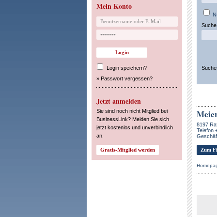
Mein Konto
N
Suche 
Login speichern?
Suche
»
Passwort vergessen?
Jetzt anmelden
Sie sind noch nicht Mitglied bei
Meier
BusinessLink? Melden Sie sich
8197 Ra
jetzt kostenlos und unverbindlich
Telefon 
an.
Geschäft
Zum Fi
Homepa