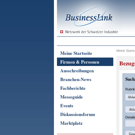
Meine Starts
Meine Startseite
Firmen & Personen
Bezugs
Ausschreibungen
Suchf
Branchen-News
Fachberichte
Rubri
Messeguide
Events
Diskussionsforum
Detail
Marktplatz