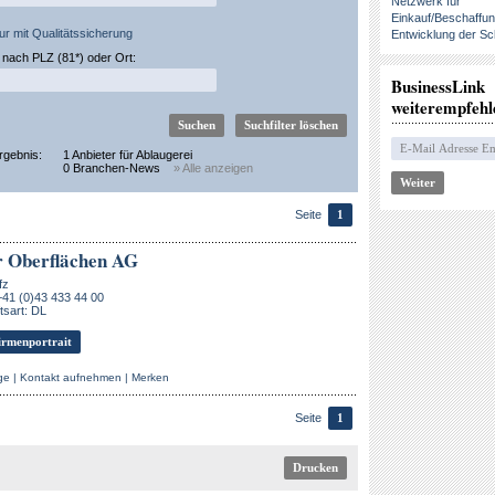
Netzwerk für
Einkauf/Beschaffu
ur mit Qualitätssicherung
Entwicklung der Sc
nach PLZ (81*) oder Ort:
BusinessLink
weiterempfehl
rgebnis:
1 Anbieter für Ablaugerei
0 Branchen-News
» Alle anzeigen
Seite
1
 Oberflächen AG
fz
+41 (0)43 433 44 00
sart: DL
rmenportrait
ge
|
Kontakt aufnehmen
|
Merken
Seite
1
Drucken