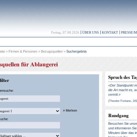
Freitag, 07.08.2026
ÜBER UNS
KONTAKT
PRESSE/
eite
>
Firmen & Personen
>
Bezugsquellen
>
Suchergebnis
quellen für Ablaugerei
Spruch des Ta
ilter
«Der Standpunkt ma
die Art macht es, w
kensuche:
vertritt.»
(Theodor Fontane, 18
» Merken
Rundgang
suche:
Besuchen Sie uns
und informieren Sie 
Minuten über das in