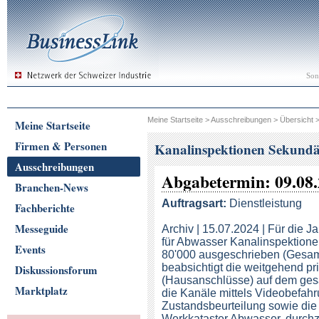
Son
Meine Startseite
>
Ausschreibungen
>
Übersicht
Meine Startseite
Firmen & Personen
Kanalinspektionen Sekundä
Ausschreibungen
Abgabetermin: 09.08
Branchen-News
Auftragsart:
Dienstleistung
Fachberichte
Messeguide
Archiv | 15.07.2024 | Für die J
für Abwasser Kanalinspektion
Events
80'000 ausgeschrieben (Gesa
beabsichtigt die weitgehend p
Diskussionsforum
(Hausanschlüsse) auf dem ges
Marktplatz
die Kanäle mittels Videobefahr
Zustandsbeurteilung sowie die
Werkkataster Abwasser, durchz