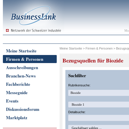
Mon
Meine Startseite
>
Firmen & Personen
>
Bezugsqu
Meine Startseite
Firmen & Personen
Bezugsquellen für Biozide
Ausschreibungen
Suchfilter
Branchen-News
Fachberichte
Rubrikensuche:
Messeguide
Events
Diskussionsforum
Detailsuche:
Marktplatz