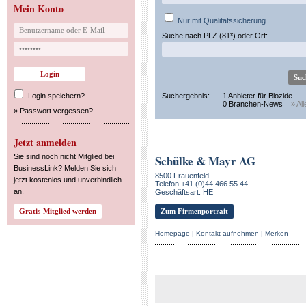
Mein Konto
Nur mit Qualitätssicherung
Suche nach PLZ (81*) oder Ort:
Login speichern?
Suchergebnis:
1 Anbieter für Biozide
0 Branchen-News
» Al
»
Passwort vergessen?
Jetzt anmelden
Sie sind noch nicht Mitglied bei
Schülke & Mayr AG
BusinessLink? Melden Sie sich
8500 Frauenfeld
jetzt kostenlos und unverbindlich
Telefon +41 (0)44 466 55 44
an.
Geschäftsart: HE
Zum Firmenportrait
Homepage
|
Kontakt aufnehmen
|
Merken