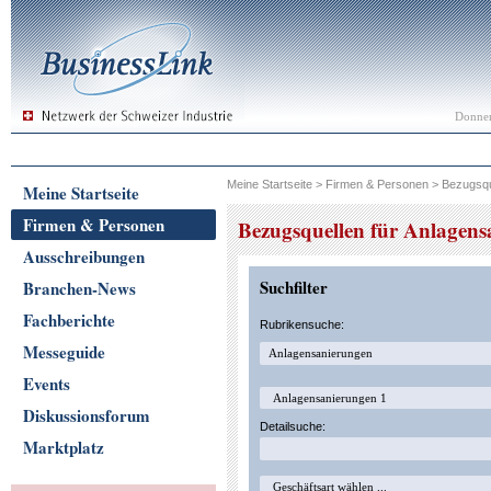
Donner
Meine Startseite
>
Firmen & Personen
>
Bezugsqu
Meine Startseite
Firmen & Personen
Bezugsquellen für Anlagen
Ausschreibungen
Suchfilter
Branchen-News
Fachberichte
Rubrikensuche:
Messeguide
Events
Diskussionsforum
Detailsuche:
Marktplatz