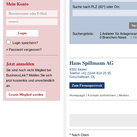
Mein Konto
Suche nach PLZ (81*) oder Ort:
Suchergebnis:
1 Anbieter für Anlagensa
0 Branchen-News
» Al
Login speichern?
»
Passwort vergessen?
Hans Spillmann AG
Jetzt anmelden
8302 Kloten
Sie sind noch nicht Mitglied bei
Telefon +41 (0)44 814 25 95
BusinessLink? Melden Sie sich
Geschäftsart: DL
jetzt kostenlos und unverbindlich
Zum Firmenportrait
an.
Homepage
|
Kontakt aufnehmen
|
Merken
^
Nach Oben