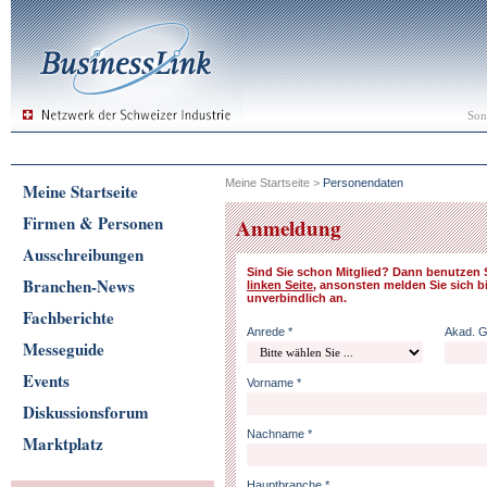
Son
Meine Startseite
>
Personendaten
Meine Startseite
Firmen & Personen
Anmeldung
Ausschreibungen
Sind Sie schon Mitglied? Dann benutzen 
Branchen-News
linken Seite
, ansonsten melden Sie sich bi
unverbindlich an.
Fachberichte
Anrede *
Akad. 
Messeguide
Events
Vorname *
Diskussionsforum
Nachname *
Marktplatz
Hauptbranche *