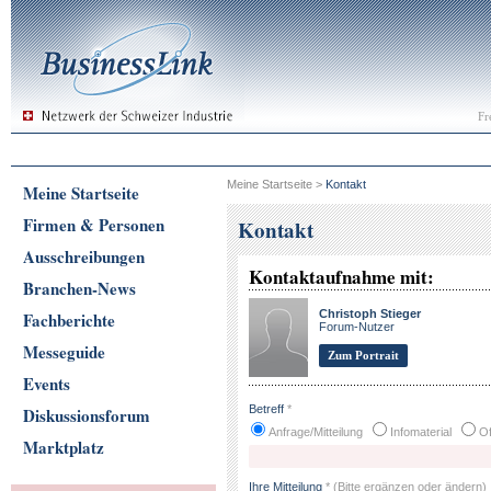
Fr
Meine Startseite
>
Kontakt
Meine Startseite
Firmen & Personen
Kontakt
Ausschreibungen
Kontaktaufnahme mit:
Branchen-News
Christoph Stieger
Fachberichte
Forum-Nutzer
Messeguide
Zum Portrait
Events
Betreff
*
Diskussionsforum
Anfrage/Mitteilung
Infomaterial
Of
Marktplatz
Ihre Mitteilung
*
(Bitte ergänzen oder ändern)