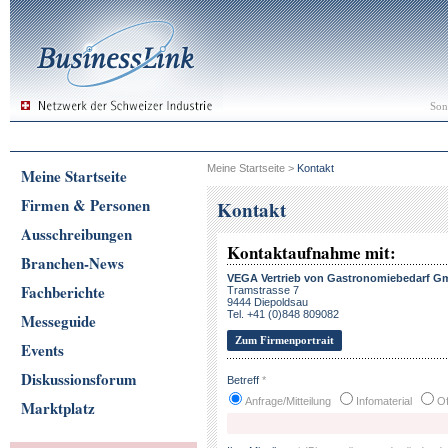
Son
Meine Startseite
>
Kontakt
Meine Startseite
Firmen & Personen
Kontakt
Ausschreibungen
Kontaktaufnahme mit:
Branchen-News
VEGA Vertrieb von Gastronomiebedarf 
Fachberichte
Tramstrasse 7
9444 Diepoldsau
Tel. +41 (0)848 809082
Messeguide
Zum Firmenportrait
Events
Diskussionsforum
Betreff
*
Anfrage/Mitteilung
Infomaterial
Of
Marktplatz