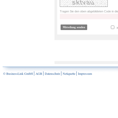
Tragen Sie den oben abgebildeten Code in die
K
© BusinessLink GmbH
AGB
Datenschutz
Netiquette
Impressum