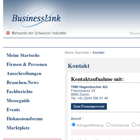
Donner
Meine Startseite
>
Kontakt
Meine Startseite
Firmen & Personen
Kontakt
Ausschreibungen
Kontaktaufnahme mit:
Branchen-News
TMH Hagenbucher AG
Fachberichte
Friesstrasse 19
8050 Zürich
Tel. +41 (0)44 306 47 48
Messeguide
Zum Firmenportrait
Events
Diskussionsforum
Betreff
*
Anfrage/Mitteilung
Infomaterial
Of
Marktplatz