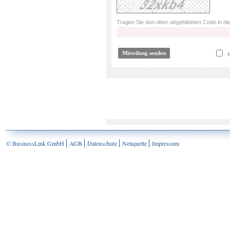
Tragen Sie den oben abgebildeten Code in die
K
© BusinessLink GmbH
AGB
Datenschutz
Netiquette
Impressum