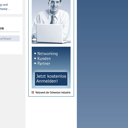
ng und
hweiz...
en