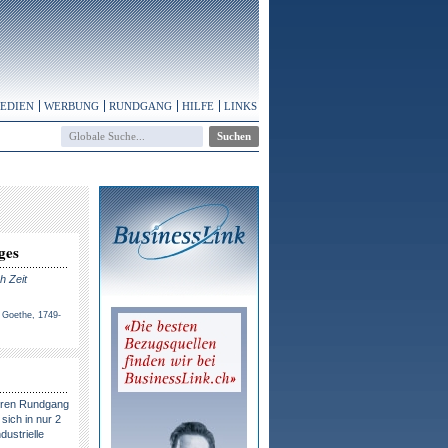
MEDIEN
WERBUNG
RUNDGANG
HILFE
LINKS
ges
h Zeit
 Goethe, 1749-
eren Rundgang
sich in nur 2
dustrielle