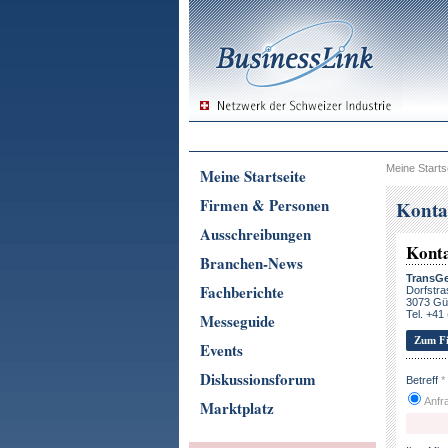
Meine Starts
Meine Startseite
Firmen & Personen
Konta
Ausschreibungen
Kont
Branchen-News
TransG
Fachberichte
Dorfstra
3073 Gü
Tel. +41
Messeguide
Zum Fi
Events
Diskussionsforum
Betreff
*
Anfra
Marktplatz