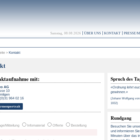
Samstag, 08.08.2026
ÜBER UNS
KONTAKT
PRESSE/
eite
>
Kontakt
kt
aktaufnahme mit:
Spruch des Ta
eo AG
«Ordnung lehrt euc
sse 10
gewinnen.»
mligen
 (0)31 964 02 16
(Johann Wolfgang von
1832)
rmenportrait
Rundgang
ge/Mitteilung
Infomaterial
Offerte
Bestellung
Besuchen Sie uns
und informieren Sie 
Minuten über das in