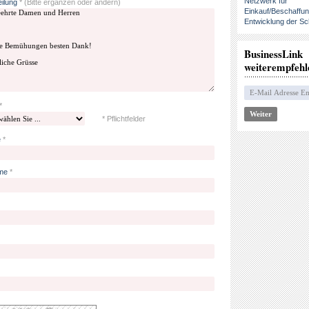
Netzwerk für
eilung
*
(Bitte ergänzen oder ändern)
Einkauf/Beschaffu
Entwicklung der Sc
BusinessLink
weiterempfehl
*
* Pflichtfelder
e
*
me
*