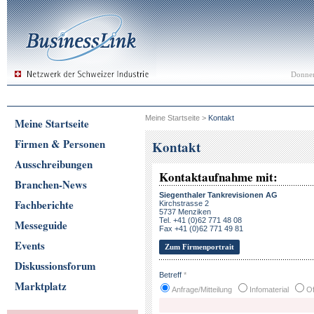
Donner
Meine Startseite
>
Kontakt
Meine Startseite
Firmen & Personen
Kontakt
Ausschreibungen
Kontaktaufnahme mit:
Branchen-News
Siegenthaler Tankrevisionen AG
Fachberichte
Kirchstrasse 2
5737 Menziken
Tel. +41 (0)62 771 48 08
Messeguide
Fax +41 (0)62 771 49 81
Events
Zum Firmenportrait
Diskussionsforum
Betreff
*
Marktplatz
Anfrage/Mitteilung
Infomaterial
Of