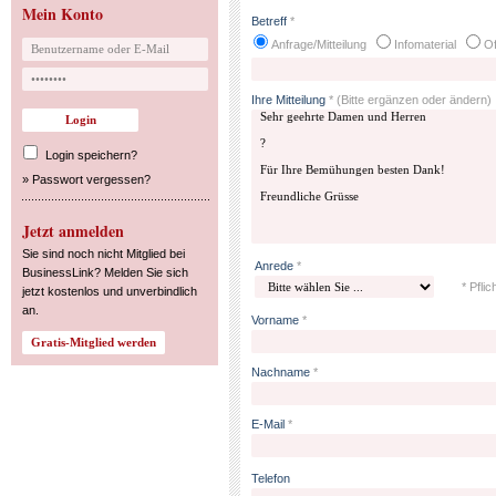
Mein Konto
Betreff
*
Anfrage/Mitteilung
Infomaterial
Of
Ihre Mitteilung
*
(Bitte ergänzen oder ändern)
Login speichern?
»
Passwort vergessen?
Jetzt anmelden
Sie sind noch nicht Mitglied bei
Anrede
*
BusinessLink? Melden Sie sich
* Pflic
jetzt kostenlos und unverbindlich
an.
Vorname
*
Nachname
*
E-Mail
*
Telefon