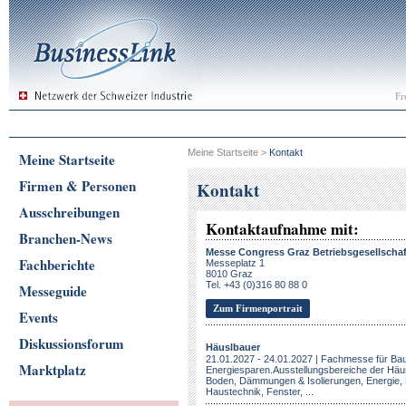
Fr
Meine Startseite
>
Kontakt
Meine Startseite
Firmen & Personen
Kontakt
Ausschreibungen
Kontaktaufnahme mit:
Branchen-News
Messe Congress Graz Betriebsgesellscha
Fachberichte
Messeplatz 1
8010 Graz
Tel. +43 (0)316 80 88 0
Messeguide
Zum Firmenportrait
Events
Diskussionsforum
Häuslbauer
21.01.2027 - 24.01.2027 | Fachmesse für B
Marktplatz
Energiesparen.Ausstellungsbereiche der Häu
Boden, Dämmungen & Isolierungen, Energie, 
Haustechnik, Fenster, ...