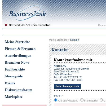
Donner
Meine Startseite
>
Kontakt
Meine Startseite
Firmen & Personen
Kontakt
Ausschreibungen
Kontaktaufnahme mit:
Branchen-News
Niutec AG
Fachberichte
Labor für Industrie und Umwelt
Else Züblin-Strasse 11
8404 Winterthur
Messeguide
Tel. +41 (0)52 262 21 92
Fax +41 (0)52 262 03 39
Events
Zum Firmenportrait
Diskussionsforum
Marktplatz
Betreff
*
Anfrage/Mitteilung
Infomaterial
Of