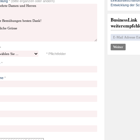
Einkauf/Beschaffu
eilung
*
(Bitte ergänzen oder ändern)
Entwicklung der Sc
BusinessLink
weiterempfehl
*
* Pflichtfelder
e
*
me
*