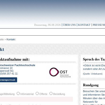
Donnerstag, 06.08.2026
ÜBER UNS
KONTAKT
PRESSE/
eite
>
Kontakt
kt
aktaufnahme mit:
Spruch des Ta
tschweizer Fachhochschule
«Glück ist nicht En
strasse 10
sondern eine Art zu
pperswil SG
 (0)58 257 41 11
(Quelle: Unbekannt)
rmenportrait
Rundgang
Besuchen Sie uns
ge/Mitteilung
Infomaterial
Offerte
Bestellung
und informieren Sie 
Minuten über das in
Netzwerk für