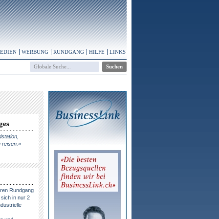
MEDIEN
WERBUNG
RUNDGANG
HILFE
LINKS
ges
dstation,
 reisen.»
eren Rundgang
sich in nur 2
dustrielle