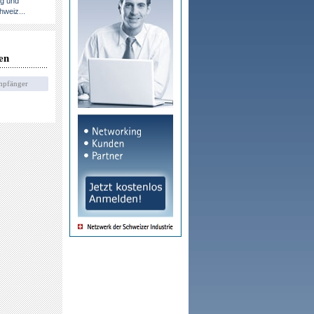
ng und
hweiz...
en