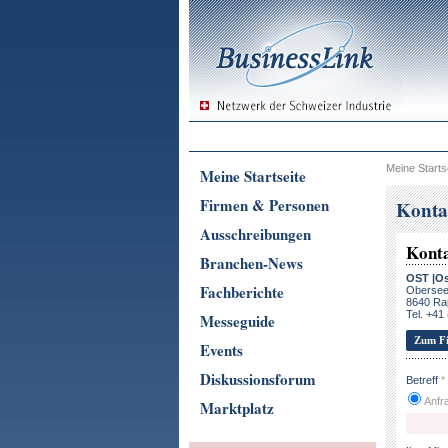
Meine Starts
Meine Startseite
Firmen & Personen
Konta
Ausschreibungen
Kont
Branchen-News
OST |Os
Fachberichte
Obersee
8640 Ra
Tel. +41
Messeguide
Zum Fi
Events
Diskussionsforum
Betreff
*
Anfra
Marktplatz