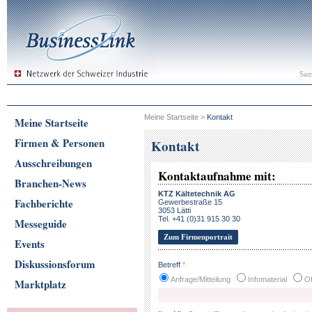
Sam
Meine Startseite
>
Kontakt
Meine Startseite
Firmen & Personen
Kontakt
Ausschreibungen
Kontaktaufnahme mit:
Branchen-News
KTZ Kältetechnik AG
Fachberichte
Gewerbestraße 15
3053 Lätti
Tel. +41 (0)31 915 30 30
Messeguide
Zum Firmenportrait
Events
Diskussionsforum
Betreff
*
Anfrage/Mitteilung
Infomaterial
Of
Marktplatz