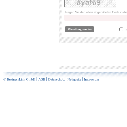
Tragen Sie den oben abgebildeten Code in die
K
© BusinessLink GmbH
AGB
Datenschutz
Netiquette
Impressum