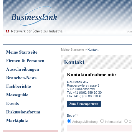
Son
Meine Startseite
>
Kontakt
Meine Startseite
Firmen & Personen
Kontakt
Ausschreibungen
Kontaktaufnahme mit:
Branchen-News
Oel-Brack AG
Fachberichte
Rupperswilerstrasse 3
5502 Hunzenschwil
Tel. +41 (0)62 889 10 30
Messeguide
Fax +41 (0)62 889 10 49
Events
Zum Firmenportrait
Diskussionsforum
Betreff
*
Marktplatz
Anfrage/Mitteilung
Infomaterial
Of