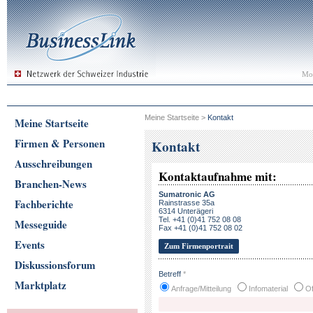
Mon
Meine Startseite
>
Kontakt
Meine Startseite
Firmen & Personen
Kontakt
Ausschreibungen
Kontaktaufnahme mit:
Branchen-News
Sumatronic AG
Fachberichte
Rainstrasse 35a
6314 Unterägeri
Tel. +41 (0)41 752 08 08
Messeguide
Fax +41 (0)41 752 08 02
Events
Zum Firmenportrait
Diskussionsforum
Betreff
*
Marktplatz
Anfrage/Mitteilung
Infomaterial
Of