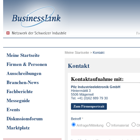
Fr
Meine Startseite
>
Kontakt
Meine Startseite
Firmen & Personen
Kontakt
Ausschreibungen
Kontaktaufnahme mit:
Branchen-News
Pilz Industrieelektronik GmbH
Fachberichte
Hintermättli 3
5506 Mägenwil
Tel. +41 (0)62 889 79 30
Messeguide
Zum Firmenportrait
Events
Diskussionsforum
Betreff
*
Anfrage/Mitteilung
Infomaterial
Of
Marktplatz