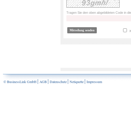
Tragen Sie den oben abgebildeten Code in die
K
© BusinessLink GmbH
AGB
Datenschutz
Netiquette
Impressum