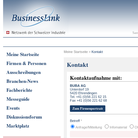
Sam
Meine Startseite
>
Kontakt
Meine Startseite
Firmen & Personen
Kontakt
Ausschreibungen
Kontaktaufnahme mit:
Branchen-News
BUBA AG
Fachberichte
Unterdorf 19
5420 Ehrendingen
Tel. +41 (0)56 221 62 15
Messeguide
Fax +41 (0)56 221 62 68
Events
Zum Firmenportrait
Diskussionsforum
Betreff
*
Marktplatz
Anfrage/Mitteilung
Infomaterial
Of