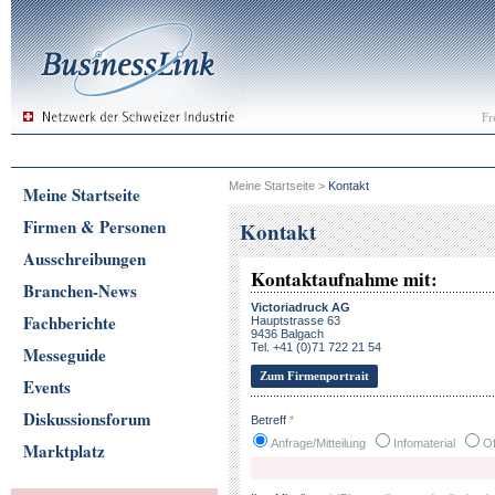
Fr
Meine Startseite
>
Kontakt
Meine Startseite
Firmen & Personen
Kontakt
Ausschreibungen
Kontaktaufnahme mit:
Branchen-News
Victoriadruck AG
Fachberichte
Hauptstrasse 63
9436 Balgach
Tel. +41 (0)71 722 21 54
Messeguide
Zum Firmenportrait
Events
Diskussionsforum
Betreff
*
Anfrage/Mitteilung
Infomaterial
Of
Marktplatz