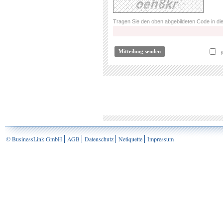
Tragen Sie den oben abgebildeten Code in die
K
© BusinessLink GmbH
AGB
Datenschutz
Netiquette
Impressum