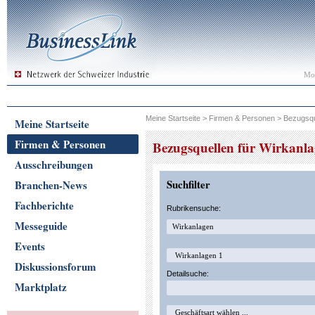
Mon
Meine Startseite
>
Firmen & Personen
>
Bezugsqu
Meine Startseite
Firmen & Personen
Bezugsquellen für Wirkanl
Ausschreibungen
Suchfilter
Branchen-News
Fachberichte
Rubrikensuche:
Messeguide
Events
Diskussionsforum
Detailsuche:
Marktplatz