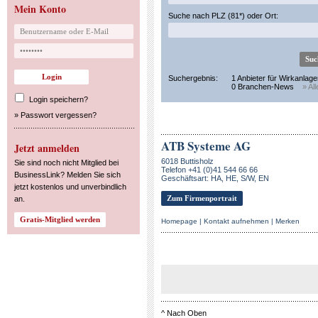
Mein Konto
Suche nach PLZ (81*) oder Ort:
Suchergebnis:
1 Anbieter für Wirkanlag
0 Branchen-News
» Al
Login speichern?
»
Passwort vergessen?
ATB Systeme AG
Jetzt anmelden
6018 Buttisholz
Sie sind noch nicht Mitglied bei
Telefon +41 (0)41 544 66 66
BusinessLink? Melden Sie sich
Geschäftsart: HA, HE, S/W, EN
jetzt kostenlos und unverbindlich
Zum Firmenportrait
an.
Homepage
|
Kontakt aufnehmen
|
Merken
^
Nach Oben