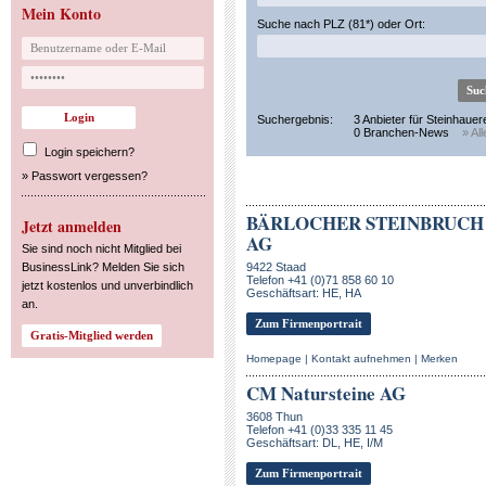
Mein Konto
Suche nach PLZ (81*) oder Ort:
Suchergebnis:
3 Anbieter für Steinhauer
0 Branchen-News
» Al
Login speichern?
»
Passwort vergessen?
BÄRLOCHER STEINBRUCH
Jetzt anmelden
AG
Sie sind noch nicht Mitglied bei
BusinessLink? Melden Sie sich
9422 Staad
Telefon +41 (0)71 858 60 10
jetzt kostenlos und unverbindlich
Geschäftsart: HE, HA
an.
Zum Firmenportrait
Homepage
|
Kontakt aufnehmen
|
Merken
CM Natursteine AG
3608 Thun
Telefon +41 (0)33 335 11 45
Geschäftsart: DL, HE, I/M
Zum Firmenportrait