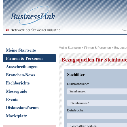
Sam
Meine Startseite
>
Firmen & Personen
>
Bezugsqu
Meine Startseite
Firmen & Personen
Bezugsquellen für Steinhaue
Ausschreibungen
Suchfilter
Branchen-News
Fachberichte
Rubrikensuche:
Messeguide
Events
Diskussionsforum
Detailsuche:
Marktplatz