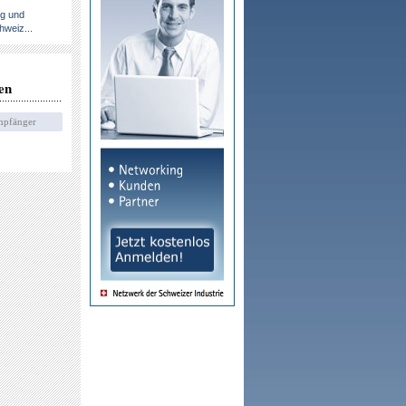
ng und
hweiz...
en