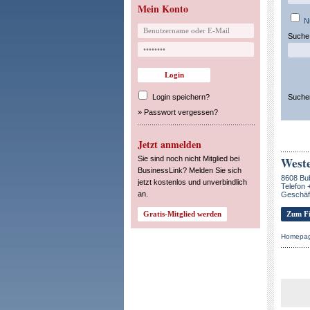
Mein Konto
N
Suche 
Login speichern?
Suche
»
Passwort vergessen?
Jetzt anmelden
Sie sind noch nicht Mitglied bei
West
BusinessLink? Melden Sie sich
8608 Bu
jetzt kostenlos und unverbindlich
Telefon 
an.
Geschäft
Zum Fi
Homepa