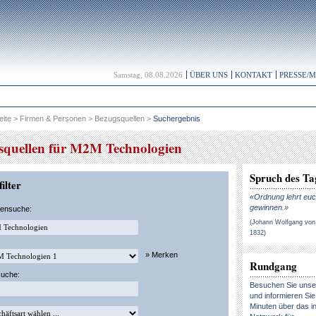
Samstag, 08.08.2026
ÜBER UNS
KONTAKT
PRESSE/
eite
>
Firmen & Personen
>
Bezugsquellen
>
Suchergebnis
squellen für M2M Technologien
Spruch des Ta
ilter
«Ordnung lehrt euc
gewinnen.»
kensuche:
(Johann Wolfgang von
1832)
» Merken
Rundgang
suche:
Besuchen Sie uns
und informieren Sie 
Minuten über das in