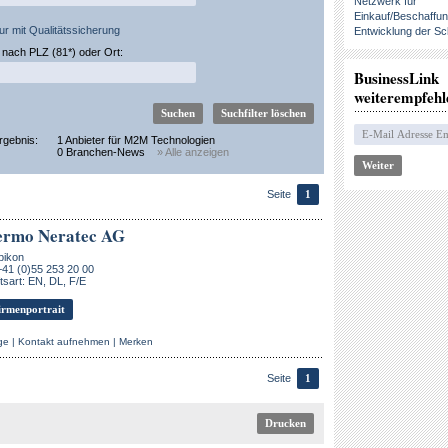
Netzwerk für
Einkauf/Beschaffu
ur mit Qualitätssicherung
Entwicklung der Sc
nach PLZ (81*) oder Ort:
BusinessLink
weiterempfehl
rgebnis:
1 Anbieter für M2M Technologien
0 Branchen-News
» Alle anzeigen
Seite
1
ermo Neratec AG
bikon
+41 (0)55 253 20 00
sart: EN, DL, F/E
rmenportrait
ge
|
Kontakt aufnehmen
|
Merken
Seite
1
Drucken