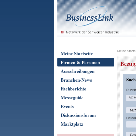
Meine Starts
Meine Startseite
Firmen & Personen
Bezug
Ausschreibungen
Suchf
Branchen-News
Fachberichte
Rubri
Messeguide
Events
Diskussionsforum
Detail
Marktplatz