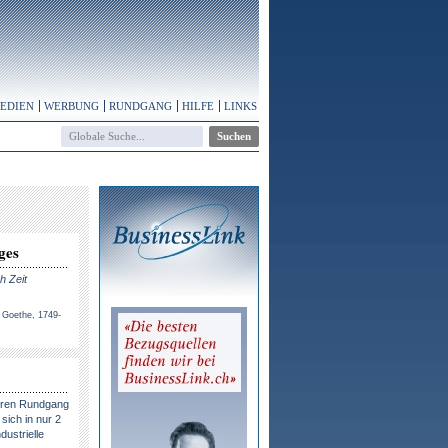
MEDIEN
WERBUNG
RUNDGANG
HILFE
LINKS
ges
h Zeit
 Goethe, 1749-
eren Rundgang
sich in nur 2
dustrielle