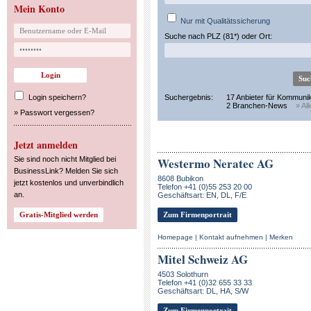
Mein Konto
Nur mit Qualitätssicherung
Suche nach PLZ (81*) oder Ort:
Login speichern?
Suchergebnis:
17 Anbieter für Kommuni
2 Branchen-News
» Al
»
Passwort vergessen?
Jetzt anmelden
Sie sind noch nicht Mitglied bei
Westermo Neratec AG
BusinessLink? Melden Sie sich
8608 Bubikon
jetzt kostenlos und unverbindlich
Telefon +41 (0)55 253 20 00
an.
Geschäftsart: EN, DL, F/E
Zum Firmenportrait
Homepage
|
Kontakt aufnehmen
|
Merken
Mitel Schweiz AG
4503 Solothurn
Telefon +41 (0)32 655 33 33
Geschäftsart: DL, HA, S/W
Zum Firmenportrait