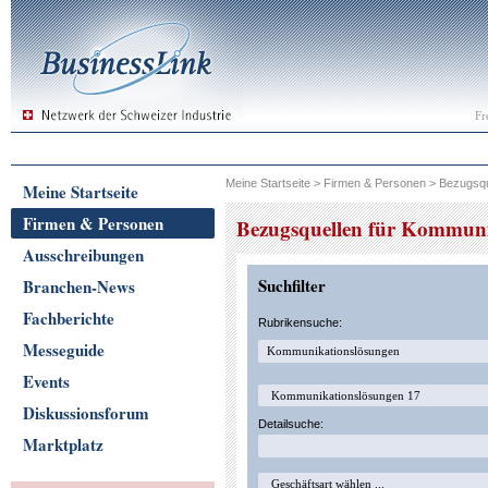
Fr
Meine Startseite
>
Firmen & Personen
>
Bezugsqu
Meine Startseite
Firmen & Personen
Bezugsquellen für Kommuni
Ausschreibungen
Suchfilter
Branchen-News
Fachberichte
Rubrikensuche:
Messeguide
Events
Diskussionsforum
Detailsuche:
Marktplatz