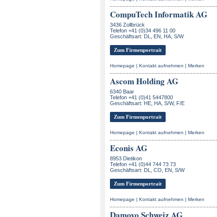
CompuTech Informatik AG
3436 Zollbrück
Telefon +41 (0)34 496 11 00
Geschäftsart: DL, EN, HA, S/W
Zum Firmenportrait
Homepage
|
Kontakt aufnehmen
|
Merken
Ascom Holding AG
6340 Baar
Telefon +41 (0)41 5447800
Geschäftsart: HE, HA, S/W, F/E
Zum Firmenportrait
Homepage
|
Kontakt aufnehmen
|
Merken
Econis AG
8953 Dietikon
Telefon +41 (0)44 744 73 73
Geschäftsart: DL, CO, EN, S/W
Zum Firmenportrait
Homepage
|
Kontakt aufnehmen
|
Merken
Damovo Schweiz AG