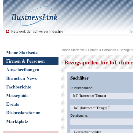
Fr
Meine Startseite
>
Firmen & Personen
>
Bezugsqu
Meine Startseite
Firmen & Personen
Bezugsquellen für IoT (Inter
Ausschreibungen
Suchfilter
Branchen-News
Fachberichte
Rubrikensuche:
Messeguide
Events
Diskussionsforum
Detailsuche:
Marktplatz