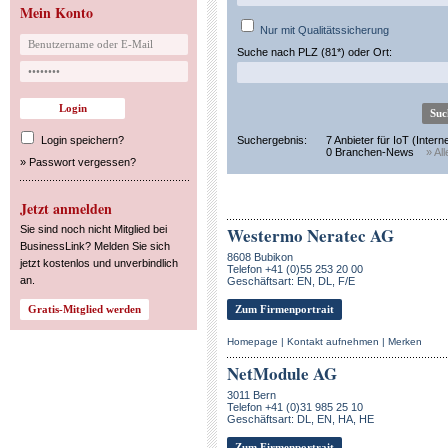
Mein Konto
Nur mit Qualitätssicherung
Suche nach PLZ (81*) oder Ort:
Login speichern?
Suchergebnis:
7 Anbieter für IoT (Intern
0 Branchen-News
» Al
»
Passwort vergessen?
Jetzt anmelden
Sie sind noch nicht Mitglied bei
Westermo Neratec AG
BusinessLink? Melden Sie sich
8608 Bubikon
jetzt kostenlos und unverbindlich
Telefon +41 (0)55 253 20 00
an.
Geschäftsart: EN, DL, F/E
Zum Firmenportrait
Homepage
|
Kontakt aufnehmen
|
Merken
NetModule AG
3011 Bern
Telefon +41 (0)31 985 25 10
Geschäftsart: DL, EN, HA, HE
Zum Firmenportrait