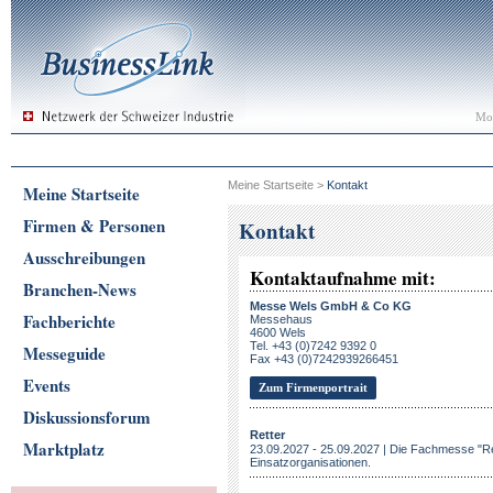
Mon
Meine Startseite
>
Kontakt
Meine Startseite
Firmen & Personen
Kontakt
Ausschreibungen
Kontaktaufnahme mit:
Branchen-News
Messe Wels GmbH & Co KG
Fachberichte
Messehaus
4600 Wels
Tel. +43 (0)7242 9392 0
Messeguide
Fax +43 (0)7242939266451
Events
Zum Firmenportrait
Diskussionsforum
Retter
Marktplatz
23.09.2027 - 25.09.2027 | Die Fachmesse "Ret
Einsatzorganisationen.