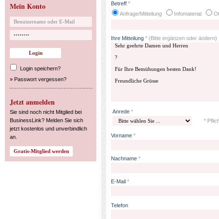
Betreff
*
Mein Konto
Anfrage/Mitteilung
Infomaterial
Of
Ihre Mitteilung
*
(Bitte ergänzen oder ändern)
Login speichern?
»
Passwort vergessen?
Jetzt anmelden
Anrede
*
Sie sind noch nicht Mitglied bei
BusinessLink? Melden Sie sich
* Pflic
jetzt kostenlos und unverbindlich
Vorname
*
an.
Nachname
*
E-Mail
*
Telefon