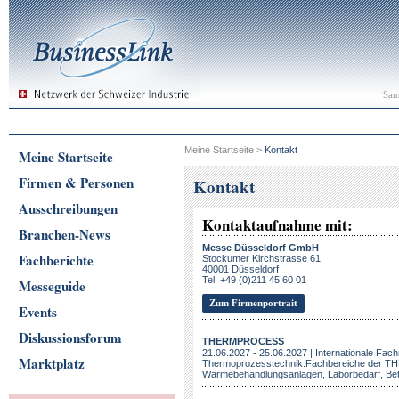
Sam
Meine Startseite
>
Kontakt
Meine Startseite
Firmen & Personen
Kontakt
Ausschreibungen
Kontaktaufnahme mit:
Branchen-News
Messe Düsseldorf GmbH
Fachberichte
Stockumer Kirchstrasse 61
40001 Düsseldorf
Tel. +49 (0)211 45 60 01
Messeguide
Zum Firmenportrait
Events
Diskussionsforum
THERMPROCESS
21.06.2027 - 25.06.2027 | Internationale Fa
Marktplatz
Thermoprozesstechnik.Fachbereiche der
Wärmebehandlungsanlagen, Laborbedarf, Bet