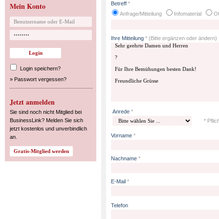
Betreff
*
Mein Konto
Anfrage/Mitteilung
Infomaterial
Of
Ihre Mitteilung
*
(Bitte ergänzen oder ändern)
Login speichern?
»
Passwort vergessen?
Jetzt anmelden
Anrede
*
Sie sind noch nicht Mitglied bei
BusinessLink? Melden Sie sich
* Pflic
jetzt kostenlos und unverbindlich
Vorname
*
an.
Nachname
*
E-Mail
*
Telefon