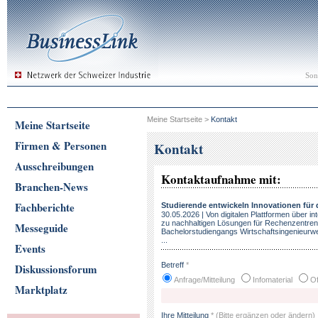
Son
Meine Startseite
>
Kontakt
Meine Startseite
Firmen & Personen
Kontakt
Ausschreibungen
Kontaktaufnahme mit:
Branchen-News
Fachberichte
Studierende entwickeln Innovationen für 
30.05.2026 | Von digitalen Plattformen über in
zu nachhaltigen Lösungen für Rechenzentren
Messeguide
Bachelorstudiengangs Wirtschaftsingenieur
...
Events
Betreff
*
Diskussionsforum
Anfrage/Mitteilung
Infomaterial
Of
Marktplatz
Ihre Mitteilung
*
(Bitte ergänzen oder ändern)