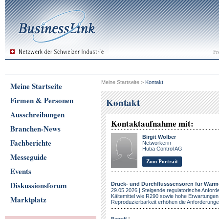
Fr
Meine Startseite
>
Kontakt
Meine Startseite
Firmen & Personen
Kontakt
Ausschreibungen
Kontaktaufnahme mit:
Branchen-News
Birgit Wolber
Fachberichte
Networkerin
Huba Control AG
Messeguide
Zum Portrait
Events
Diskussionsforum
Druck- und Durchflusssensoren für Wä
29.05.2026 | Steigende regulatorische Anforde
Kältemittel wie R290 sowie hohe Erwartunge
Marktplatz
Reproduzierbarkeit erhöhen die Anforderungen 