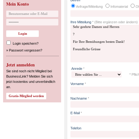
Betreff
*
Mein Konto
Anfrage/Mitteilung
Infomaterial
Of
Ihre Mitteilung
*
(Bitte ergänzen oder ändern)
Login speichern?
»
Passwort vergessen?
Jetzt anmelden
Anrede
*
Sie sind noch nicht Mitglied bei
* Pflic
BusinessLink? Melden Sie sich
jetzt kostenlos und unverbindlich
Vorname
*
an.
Nachname
*
E-Mail
*
Telefon