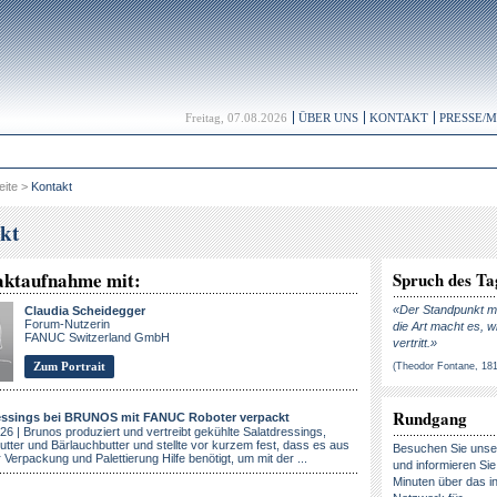
Freitag, 07.08.2026
ÜBER UNS
KONTAKT
PRESSE/
eite
>
Kontakt
kt
aktaufnahme mit:
Spruch des Ta
«Der Standpunkt ma
Claudia Scheidegger
Forum-Nutzerin
die Art macht es, w
FANUC Switzerland GmbH
vertritt.»
Zum Portrait
(Theodor Fontane, 18
Rundgang
essings bei BRUNOS mit FANUC Roboter verpackt
26 | Brunos produziert und vertreibt gekühlte Salatdressings,
utter und Bärlauchbutter und stellte vor kurzem fest, dass es aus
Besuchen Sie uns
r Verpackung und Palettierung Hilfe benötigt, um mit der ...
und informieren Sie 
Minuten über das in