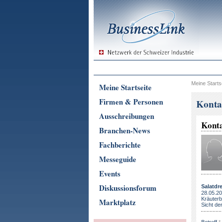
Meine Starts
Meine Startseite
Firmen & Personen
Konta
Ausschreibungen
Kont
Branchen-News
Fachberichte
Messeguide
Events
Diskussionsforum
Salatdr
28.05.20
Kräuterb
Marktplatz
Sicht de