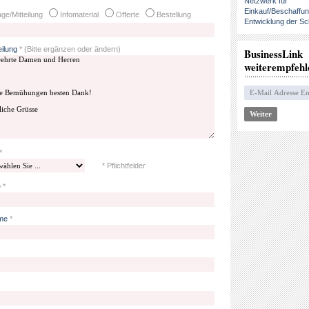
Netzwerk für
Einkauf/Beschaffu
ge/Mitteilung
Infomaterial
Offerte
Bestellung
Entwicklung der Sc
eilung
*
(Bitte ergänzen oder ändern)
BusinessLink
weiterempfehl
*
* Pflichtfelder
e
*
me
*