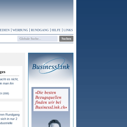
MEDIEN
WERBUNG
RUNDGANG
HILFE
LINKS
ges
cht es nicht,
ie man ihn
19-1898)
eren Rundgang
sich in nur 2
dustrielle