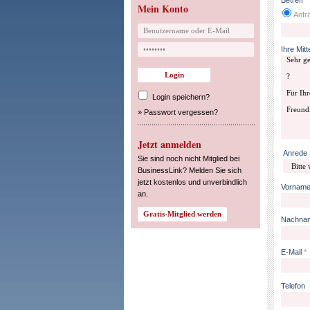
Betreff
*
Mein Konto
Anfra
Ihre Mitt
Login speichern?
»
Passwort vergessen?
Jetzt anmelden
Anrede
Sie sind noch nicht Mitglied bei
BusinessLink? Melden Sie sich
jetzt kostenlos und unverbindlich
Vornam
an.
Nachna
E-Mail
*
Telefon