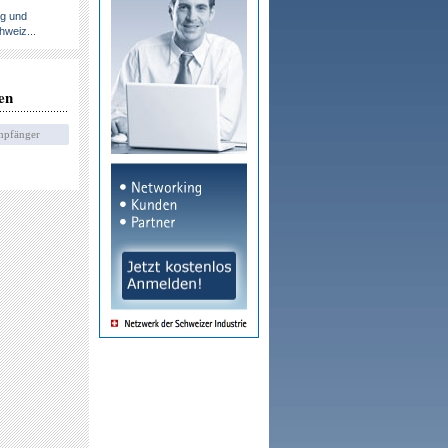
ng und
hweiz...
en