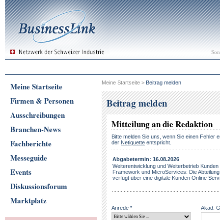
Son
Meine Startseite
>
Beitrag melden
Meine Startseite
Firmen & Personen
Beitrag melden
Ausschreibungen
Mitteilung an die Redaktion
Branchen-News
Bitte melden Sie uns, wenn Sie einen Fehler e
Fachberichte
der
Netiquette
entspricht.
Messeguide
Abgabetermin: 16.08.2026
Weiterentwicklung und Weiterbetrieb Kunden
Events
Framework und MicroServices: Die Abteilung
verfügt über eine digitale Kunden Online Servi
Diskussionsforum
Marktplatz
Anrede *
Akad. 