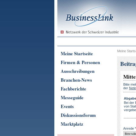
Meine Starts
Meine Startseite
Firmen & Personen
Beitr
Ausschreibungen
Mitte
Branchen-News
Bitte me
Fachberichte
der
Neti
Messeguide
Abgabet
Bei der 
Events
von Stah
vergeben
Diskussionsforum
Marktplatz
Anrede *