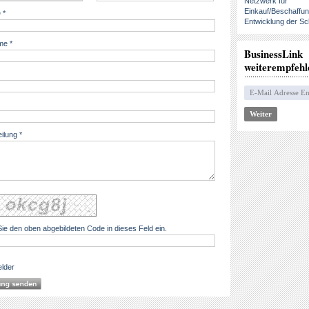
Netzwerk für
Einkauf/Beschaffu
 *
Entwicklung der Sc
e *
BusinessLink
weiterempfehl
eilung *
ie den oben abgebildeten Code in dieses Feld ein.
elder