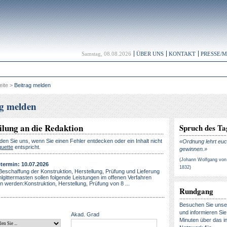
Samstag, 08.08.2026
ÜBER UNS
KONTAKT
PRESSE/
eite
>
Beitrag melden
ag melden
ilung an die Redaktion
Spruch des Ta
lden Sie uns, wenn Sie einen Fehler entdecken oder ein Inhalt nicht
«Ordnung lehrt euc
quette
entspricht.
gewinnen.»
(Johann Wolfgang von
ermin: 10.07.2026
1832)
Beschaffung der Konstruktion, Herstellung, Prüfung und Lieferung
lgittermasten sollen folgende Leistungen im offenen Verfahren
 werden:Konstruktion, Herstellung, Prüfung von 8 ...
Rundgang
Besuchen Sie uns
und informieren Sie 
Akad. Grad
Minuten über das in