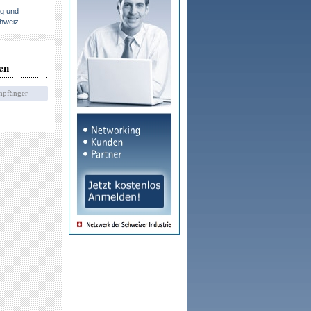
ng und
hweiz...
en