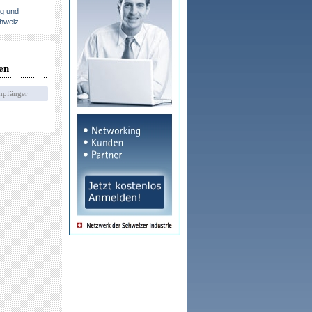
ng und
hweiz...
en