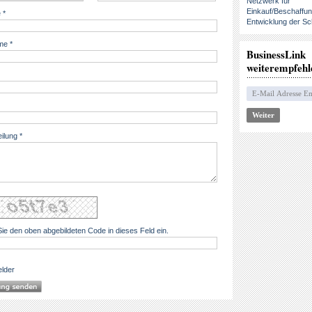
Netzwerk für
Einkauf/Beschaffu
 *
Entwicklung der Sc
e *
BusinessLink
weiterempfehl
eilung *
ie den oben abgebildeten Code in dieses Feld ein.
elder