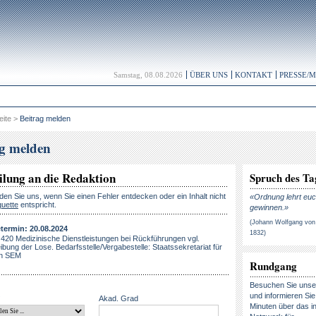
Samstag, 08.08.2026
ÜBER UNS
KONTAKT
PRESSE/
eite
>
Beitrag melden
ag melden
ilung an die Redaktion
Spruch des Ta
lden Sie uns, wenn Sie einen Fehler entdecken oder ein Inhalt nicht
«Ordnung lehrt euc
quette
entspricht.
gewinnen.»
(Johann Wolfgang von
ermin: 20.08.2024
1832)
 420 Medizinische Dienstleistungen bei Rückführungen vgl.
bung der Lose. Bedarfsstelle/Vergabestelle: Staatssekretariat für
on SEM
Rundgang
Besuchen Sie uns
und informieren Sie 
Akad. Grad
Minuten über das in