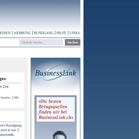
MEDIEN
WERBUNG
RUNDGANG
HILFE
LINKS
ges
h Zeit
 Goethe, 1749-
eren Rundgang
sich in nur 2
dustrielle