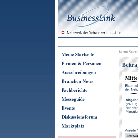
Meine Starts
Meine Startseite
Firmen & Personen
Beitr
Ausschreibungen
Mitte
Branchen-News
Bitte me
Fachberichte
der
Neti
Messeguide
Abgabet
(24037)
Events
Beschrei
Migrati
Diskussionsforum
Marktplatz
Anrede *