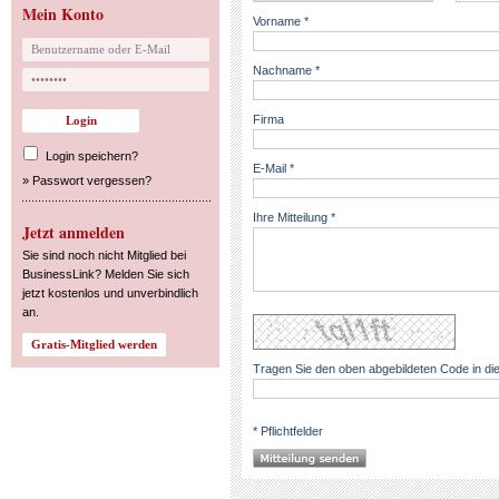
Mein Konto
Vorname *
Nachname *
Firma
Login speichern?
E-Mail *
»
Passwort vergessen?
Ihre Mitteilung *
Jetzt anmelden
Sie sind noch nicht Mitglied bei
BusinessLink? Melden Sie sich
jetzt kostenlos und unverbindlich
an.
Tragen Sie den oben abgebildeten Code in die
* Pflichtfelder