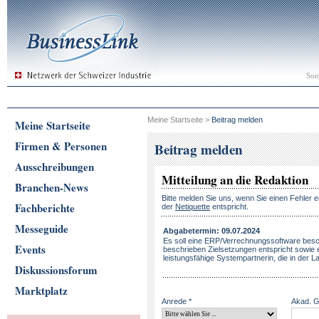
Son
Meine Startseite
>
Beitrag melden
Meine Startseite
Firmen & Personen
Beitrag melden
Ausschreibungen
Mitteilung an die Redaktion
Branchen-News
Bitte melden Sie uns, wenn Sie einen Fehler e
Fachberichte
der
Netiquette
entspricht.
Messeguide
Abgabetermin: 09.07.2024
Es soll eine ERP/Verrechnungssoftware besc
Events
beschrieben Zielsetzungen entspricht sowie
leistungsfähige Systempartnerin, die in der Lage
Diskussionsforum
Marktplatz
Anrede *
Akad. 