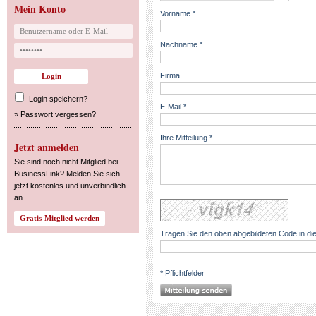
Mein Konto
Vorname *
Nachname *
Firma
Login speichern?
E-Mail *
»
Passwort vergessen?
Ihre Mitteilung *
Jetzt anmelden
Sie sind noch nicht Mitglied bei
BusinessLink? Melden Sie sich
jetzt kostenlos und unverbindlich
an.
Tragen Sie den oben abgebildeten Code in die
* Pflichtfelder