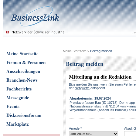
Fr
Meine Startseite
>
Beitrag melden
Meine Startseite
Firmen & Personen
Beitrag melden
Ausschreibungen
Mitteilung an die Redaktion
Branchen-News
Bitte melden Sie uns, wenn Sie einen Fehler e
Fachberichte
der
Netiquette
entspricht.
Messeguide
Abgabetermin: 19.07.2024
Projektverfasser Bau (ID 10718): Der knapp 
Events
Nationalstrassenabschnitt N12.84 von Flama
Weyermannshaus (Anschluss Bümpliz) soll i
Diskussionsforum
Marktplatz
Anrede *
Akad. 