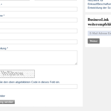
Netzwerk für
Einkauf/Beschaffu
 *
Entwicklung der Sc
e *
BusinessLink
weiterempfehl
eilung *
ie den oben abgebildeten Code in dieses Feld ein.
elder