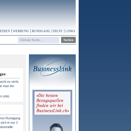
MEDIEN
WERBUNG
RUNDGANG
HILFE
LINKS
ges
cht es nicht,
ie man ihn
19-1898)
eren Rundgang
sich in nur 2
dustrielle