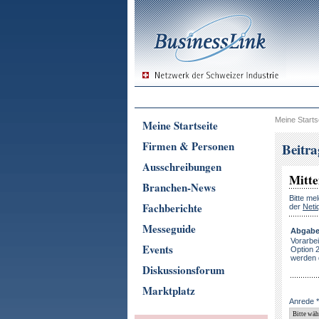
Meine Starts
Meine Startseite
Firmen & Personen
Beitr
Ausschreibungen
Mitte
Branchen-News
Bitte me
Fachberichte
der
Neti
Messeguide
Abgabet
Vorarbei
Events
Option 2
werden 
Diskussionsforum
Marktplatz
Anrede *