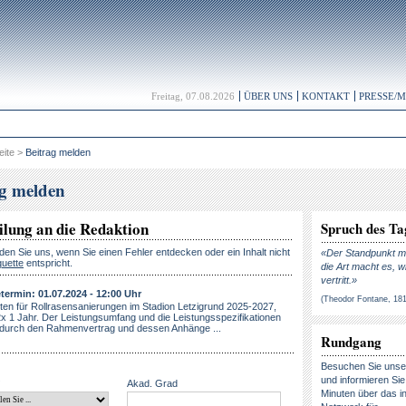
Freitag, 07.08.2026
ÜBER UNS
KONTAKT
PRESSE/
eite
>
Beitrag melden
ag melden
ilung an die Redaktion
Spruch des Ta
lden Sie uns, wenn Sie einen Fehler entdecken oder ein Inhalt nicht
«Der Standpunkt ma
quette
entspricht.
die Art macht es, w
vertritt.»
ermin: 01.07.2024 - 12:00 Uhr
(Theodor Fontane, 18
ten für Rollrasensanierungen im Stadion Letzigrund 2025-2027,
x 1 Jahr. Der Leistungsumfang und die Leistungsspezifikationen
durch den Rahmenvertrag und dessen Anhänge ...
Rundgang
Besuchen Sie uns
und informieren Sie 
Akad. Grad
Minuten über das in