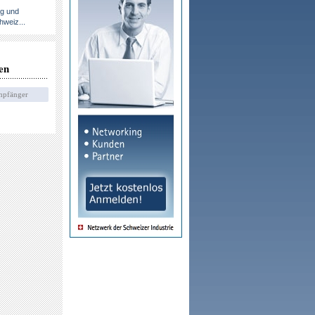
ng und
hweiz...
en