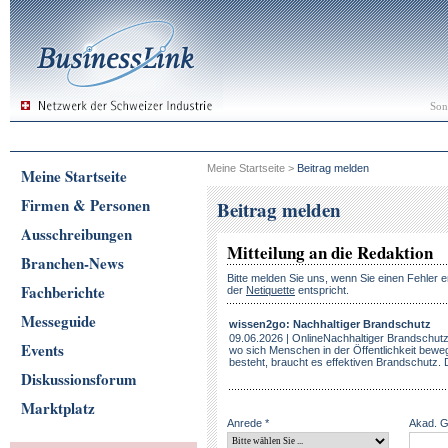
Son
Meine Startseite
>
Beitrag melden
Meine Startseite
Firmen & Personen
Beitrag melden
Ausschreibungen
Mitteilung an die Redaktion
Branchen-News
Bitte melden Sie uns, wenn Sie einen Fehler e
Fachberichte
der
Netiquette
entspricht.
Messeguide
wissen2go: Nachhaltiger Brandschutz
09.06.2026 | OnlineNachhaltiger Brandschutz
Events
wo sich Menschen in der Öffentlichkeit bew
besteht, braucht es effektiven Brandschutz. 
Diskussionsforum
Marktplatz
Anrede *
Akad. 