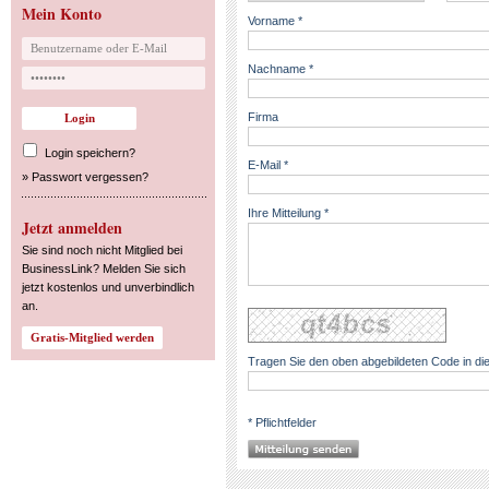
Mein Konto
Vorname *
Nachname *
Firma
Login speichern?
E-Mail *
»
Passwort vergessen?
Ihre Mitteilung *
Jetzt anmelden
Sie sind noch nicht Mitglied bei
BusinessLink? Melden Sie sich
jetzt kostenlos und unverbindlich
an.
Tragen Sie den oben abgebildeten Code in die
* Pflichtfelder