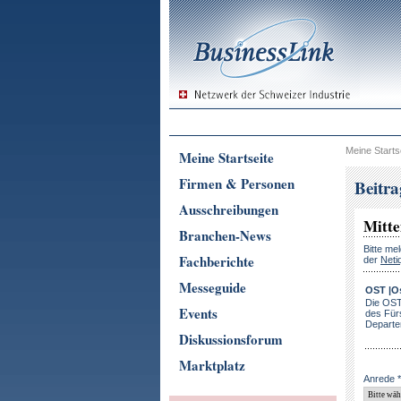
Meine Starts
Meine Startseite
Firmen & Personen
Beitr
Ausschreibungen
Mitte
Branchen-News
Bitte me
Fachberichte
der
Neti
Messeguide
OST |O
Die OST
Events
des Für
Departem
Diskussionsforum
Marktplatz
Anrede *