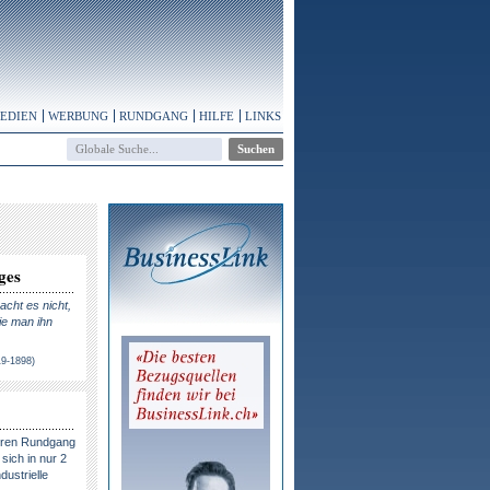
MEDIEN
WERBUNG
RUNDGANG
HILFE
LINKS
ges
cht es nicht,
ie man ihn
19-1898)
eren Rundgang
sich in nur 2
dustrielle