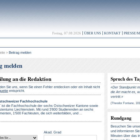
Freitag, 07.08.2026
ÜBER UNS
KONTAKT
PRESSE/
eite
>
Beitrag melden
ag melden
ilung an die Redaktion
Spruch des Ta
lden Sie uns, wenn Sie einen Fehler entdecken oder ein Inhalt nicht
«Der Standpunkt ma
quette
entspricht.
die Art macht es, w
vertritt.»
stschweizer Fachhochschule
(Theodor Fontane, 18
 ist die Fachhochschule der sechs Ostschweizer Kantone sowie
stentums Liechtenstein. Mit rund 3‘800 Studierenden an sechs
enten, 1‘500 Fachleuten, die sich weiterbilden, und ...
Rundgang
Besuchen Sie uns
und informieren Sie 
Akad. Grad
Minuten über das in