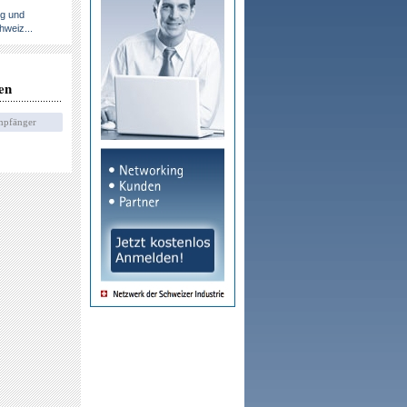
ng und
hweiz...
en