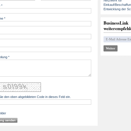
Netzwerk für
Einkauf/Beschaffu
 *
Entwicklung der Sc
e *
BusinessLink
weiterempfehl
eilung *
ie den oben abgebildeten Code in dieses Feld ein.
elder