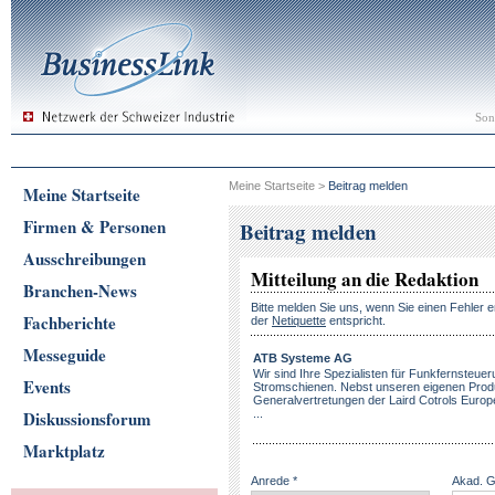
Son
Meine Startseite
>
Beitrag melden
Meine Startseite
Firmen & Personen
Beitrag melden
Ausschreibungen
Mitteilung an die Redaktion
Branchen-News
Bitte melden Sie uns, wenn Sie einen Fehler e
Fachberichte
der
Netiquette
entspricht.
Messeguide
ATB Systeme AG
Wir sind Ihre Spezialisten für Funkfernsteu
Events
Stromschienen. Nebst unseren eigenen Produ
Generalvertretungen der Laird Cotrols Euro
Diskussionsforum
...
Marktplatz
Anrede *
Akad. 