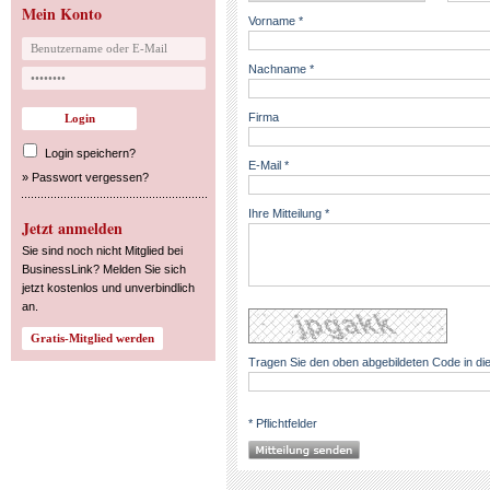
Mein Konto
Vorname *
Nachname *
Firma
Login speichern?
E-Mail *
»
Passwort vergessen?
Ihre Mitteilung *
Jetzt anmelden
Sie sind noch nicht Mitglied bei
BusinessLink? Melden Sie sich
jetzt kostenlos und unverbindlich
an.
Tragen Sie den oben abgebildeten Code in die
* Pflichtfelder