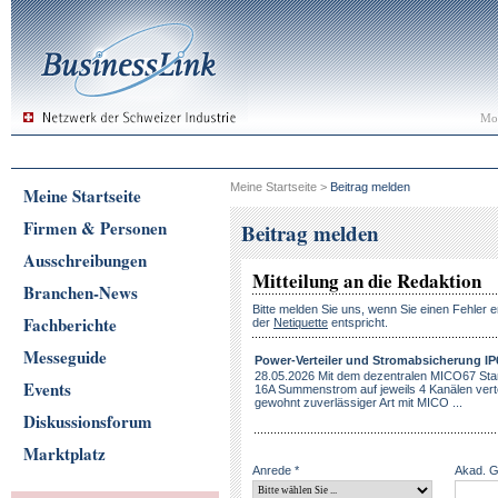
Mon
Meine Startseite
>
Beitrag melden
Meine Startseite
Firmen & Personen
Beitrag melden
Ausschreibungen
Mitteilung an die Redaktion
Branchen-News
Bitte melden Sie uns, wenn Sie einen Fehler e
Fachberichte
der
Netiquette
entspricht.
Messeguide
Power-Verteiler und Stromabsicherung IP
28.05.2026 Mit dem dezentralen MICO67 Stan
Events
16A Summenstrom auf jeweils 4 Kanälen vertei
gewohnt zuverlässiger Art mit MICO ...
Diskussionsforum
Marktplatz
Anrede *
Akad. 