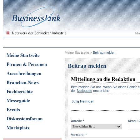
Mon
Meine Startseite
>
Beitrag melden
Meine Startseite
Firmen & Personen
Beitrag melden
Ausschreibungen
Mitteilung an die Redaktion
Branchen-News
Bitte melden Sie uns, wenn Sie einen Fehler e
Fachberichte
der
Netiquette
entspricht.
Messeguide
Jürg Heiniger
Events
Diskussionsforum
Anrede *
Akad. 
Marktplatz
Vorname *